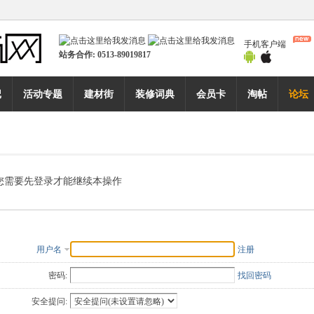
手机客户端
站务合作:
0513-89019817
记
活动专题
建材街
装修词典
会员卡
淘帖
论坛
您需要先登录才能继续本操作
用户名
注册
密码:
找回密码
安全提问: