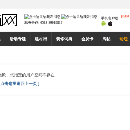
手机客户端
站务合作:
0513-89019817
记
活动专题
建材街
装修词典
会员卡
淘帖
论坛
抱歉，您指定的用户空间不存在
[ 点击这里返回上一页 ]